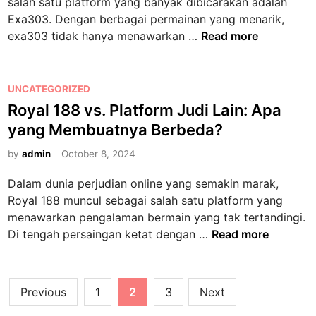
P
salah satu platform yang banyak dibicarakan adalah
M
n
l
a
r
Exa303. Dengan berbagai permainan yang menarik,
e
a
u
M
o
exa303 tidak hanya menawarkan …
Read more
m
b
n
e
m
a
o
t
n
o
h
r
u
g
s
P
UNCATEGORIZED
a
a
k
i
i
o
Royal 188 vs. Platform Judi Lain: Apa
m
s
P
k
M
s
i
yang Membuatnya Berbeda?
i
e
u
e
t
R
y
m
t
n
e
by
admin
October 8, 2024
T
a
a
i
a
d
P
n
i
Dalam dunia perjudian online yang semakin marak,
T
r
i
d
g
n
Royal 188 muncul sebagai salah satu platform yang
u
i
n
i
M
I
menawarkan pengalaman bermain yang tak tertandingi.
r
k
S
e
n
R
Di tengah persaingan ketat dengan …
Read more
n
l
n
d
o
a
o
g
o
y
m
t
h
n
a
Posts
e
Previous
1
2
3
Next
T
a
e
l
n
pagination
o