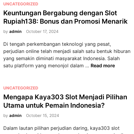
P
d
P
UNCATEGORIZED
n
a
e
u
o
Keuntungan Bergabung dengan Slot
d
n
r
a
s
i
Rupiah138: Bonus dan Promosi Menarik
a
m
n
t
B
y
a
L
e
by
admin
October 17, 2024
M
a
i
e
d
W
n
Di tengah perkembangan teknologi yang pesat,
n
n
i
4
g
perjudian online telah menjadi salah satu bentuk hiburan
a
g
n
D
H
yang semakin diminati masyarakat Indonesia. Salah
n
k
L
a
K
satu platform yang menonjol dalam …
Read more
H
a
i
r
e
a
p
n
u
u
b
B
k
s
n
P
a
UNCATEGORIZED
e
A
K
t
o
n
Mengapa Kaya303 Slot Menjadi Pilihan
r
l
a
u
s
e
m
Utama untuk Pemain Indonesia?
t
m
n
t
r
a
e
u
g
e
by
admin
October 15, 2024
o
i
r
C
a
d
n
n
Dalam lautan pilihan perjudian daring, kaya303 slot
o
n
i
S