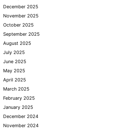
y
December 2025
a
November 2025
B
October 2025
e
r
September 2025
b
August 2025
e
July 2025
d
a
June 2025
?
May 2025
April 2025
March 2025
February 2025
January 2025
December 2024
November 2024