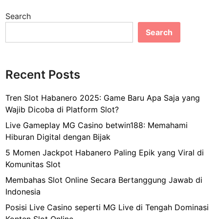
d
s
1
d
t
i
i
8
Search
i
o
r
a
8
E
S
Search
k
?
v
x
l
a
s
a
o
n
.
3
t
P
P
Recent Posts
0
d
e
l
3
a
r
a
Tren Slot Habanero 2025: Game Baru Apa Saja yang
:
n
m
t
Wajib Dicoba di Platform Slot?
T
H
a
f
i
Live Gameplay MG Casino betwin188: Memahami
a
i
o
p
Hiburan Digital dengan Bijak
b
n
r
s
a
5 Momen Jackpot Habanero Paling Epik yang Viral di
a
m
u
n
Komunitas Slot
n
J
n
e
B
u
Membahas Slot Online Secara Bertanggung Jawab di
t
r
e
d
Indonesia
u
o
r
i
k
Posisi Live Casino seperti MG Live di Tengah Dominasi
k
L
P