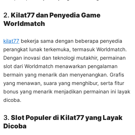
2.
Kilat77 dan Penyedia Game
Worldmatch
kilat77
bekerja sama dengan beberapa penyedia
perangkat lunak terkemuka, termasuk Worldmatch.
Dengan inovasi dan teknologi mutakhir, permainan
slot dari Worldmatch menawarkan pengalaman
bermain yang menarik dan menyenangkan. Grafis
yang menawan, suara yang menghibur, serta fitur
bonus yang menarik menjadikan permainan ini layak
dicoba.
3.
Slot Populer di Kilat77 yang Layak
Dicoba