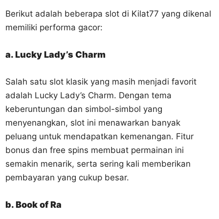
Berikut adalah beberapa slot di Kilat77 yang dikenal
memiliki performa gacor:
a. Lucky Lady’s Charm
Salah satu slot klasik yang masih menjadi favorit
adalah Lucky Lady’s Charm. Dengan tema
keberuntungan dan simbol-simbol yang
menyenangkan, slot ini menawarkan banyak
peluang untuk mendapatkan kemenangan. Fitur
bonus dan free spins membuat permainan ini
semakin menarik, serta sering kali memberikan
pembayaran yang cukup besar.
b. Book of Ra