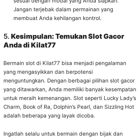
sesuai dengan modal yang Anda siapkan.
Jangan terjebak dalam permainan yang
membuat Anda kehilangan kontrol.
5.
Kesimpulan: Temukan Slot Gacor
Anda di Kilat77
Bermain slot di Kilat77 bisa menjadi pengalaman
yang mengasyikkan dan berpotensi
menguntungkan. Dengan berbagai pilihan slot gacor
yang ditawarkan, Anda memiliki banyak kesempatan
untuk meraih kemenangan. Slot seperti Lucky Lady’s
Charm, Book of Ra, Dolphin’s Pearl, dan Sizzling Hot
adalah beberapa yang layak dicoba.
Ingatlah selalu untuk bermain dengan bijak dan