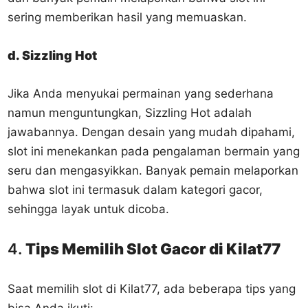
sering memberikan hasil yang memuaskan.
d. Sizzling Hot
Jika Anda menyukai permainan yang sederhana
namun menguntungkan, Sizzling Hot adalah
jawabannya. Dengan desain yang mudah dipahami,
slot ini menekankan pada pengalaman bermain yang
seru dan mengasyikkan. Banyak pemain melaporkan
bahwa slot ini termasuk dalam kategori gacor,
sehingga layak untuk dicoba.
4.
Tips Memilih Slot Gacor di Kilat77
Saat memilih slot di Kilat77, ada beberapa tips yang