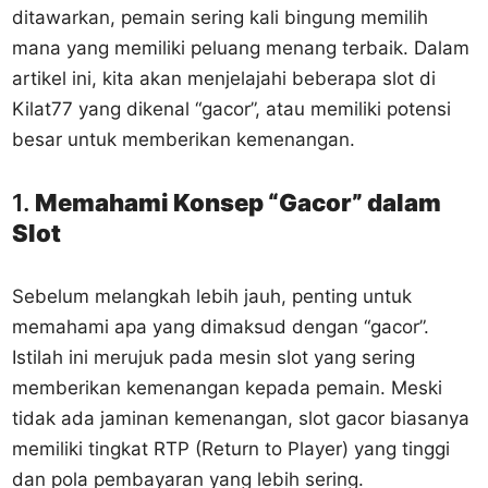
ditawarkan, pemain sering kali bingung memilih
mana yang memiliki peluang menang terbaik. Dalam
artikel ini, kita akan menjelajahi beberapa slot di
Kilat77 yang dikenal “gacor”, atau memiliki potensi
besar untuk memberikan kemenangan.
1.
Memahami Konsep “Gacor” dalam
Slot
Sebelum melangkah lebih jauh, penting untuk
memahami apa yang dimaksud dengan “gacor”.
Istilah ini merujuk pada mesin slot yang sering
memberikan kemenangan kepada pemain. Meski
tidak ada jaminan kemenangan, slot gacor biasanya
memiliki tingkat RTP (Return to Player) yang tinggi
dan pola pembayaran yang lebih sering.