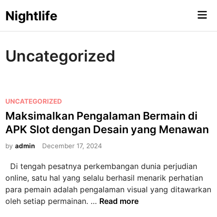
Skip
Nightlife
Mai
to
Me
content
Uncategorized
P
UNCATEGORIZED
o
Maksimalkan Pengalaman Bermain di
s
APK Slot dengan Desain yang Menawan
t
e
by
admin
December 17, 2024
d
Di tengah pesatnya perkembangan dunia perjudian
i
online, satu hal yang selalu berhasil menarik perhatian
n
para pemain adalah pengalaman visual yang ditawarkan
M
oleh setiap permainan. …
Read more
a