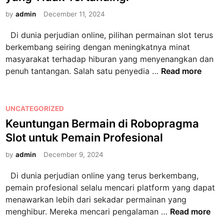
i
u
t
n
M
t
n
l
e
by
admin
December 11, 2024
a
e
d
d
a
d
r
n
i
Di dunia perjudian online, pilihan permainan slot terus
i
n
i
i
a
C
berkembang seiring dengan meningkatnya minat
S
S
n
k
n
a
masyarakat terhadap hiburan yang menyenangkan dan
i
l
g
i
H
penuh tantangan. Salah satu penyedia …
Read more
t
o
d
r
a
u
t
i
7
b
s
G
L
7
a
P
S
UNCATEGORIZED
a
i
S
n
o
l
Keuntungan Bermain di Robopragma
c
n
l
e
s
o
o
Slot untuk Pemain Profesional
k
o
r
t
t
r
S
t
o
e
by
admin
December 9, 2024
D
l
S
d
i
o
Di dunia perjudian online yang terus berkembang,
l
i
b
t
pemain profesional selalu mencari platform yang dapat
o
n
a
menawarkan lebih dari sekadar permainan yang
t
n
K
menghibur. Mereka mencari pengalaman …
Read more
D
d
e