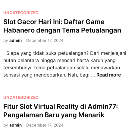
k
s
P
UNCATEGORIZED
i
o
Slot Gacor Hari Ini: Daftar Game
m
s
Habanero dengan Tema Petualangan
a
t
l
e
by
admin
December 17, 2024
k
d
Siapa yang tidak suka petualangan? Dari menjelajahi
a
i
hutan belantara hingga mencari harta karun yang
n
n
tersembunyi, tema petualangan selalu menawarkan
P
S
sensasi yang mendebarkan. Nah, bagi …
Read more
e
l
n
o
g
t
P
UNCATEGORIZED
a
G
o
Fitur Slot Virtual Reality di Admin77:
l
a
s
a
Pengalaman Baru yang Menarik
c
t
m
o
e
by
admin
December 17, 2024
a
r
d
n