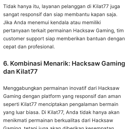
Tidak hanya itu, layanan pelanggan di Kilat77 juga
sangat responsif dan siap membantu kapan saja.
Jika Anda menemui kendala atau memiliki
pertanyaan terkait permainan Hacksaw Gaming, tim
customer support siap memberikan bantuan dengan
cepat dan profesional.
6. Kombinasi Menarik: Hacksaw Gaming
dan Kilat77
Menggabungkan permainan inovatif dari Hacksaw
Gaming dengan platform yang responsif dan aman
seperti Kilat77 menciptakan pengalaman bermain
yang luar biasa. Di Kilat77, Anda tidak hanya akan
menikmati permainan berkualitas dari Hacksaw
Gaming, tetapi juga akan diberikan kesempatan