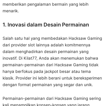
memberikan pengalaman bermain yang lebih
menarik.
1. Inovasi dalam Desain Permainan
Salah satu hal yang membedakan Hacksaw Gaming
dari provider slot lainnya adalah komitmennya
dalam menghadirkan desain permainan yang
inovatif. Di Kilat77, Anda akan menemukan bahwa
permainan-permainan dari Hacksaw Gaming tidak
hanya berfokus pada jackpot besar atau tema
klasik. Provider ini lebih berani untuk bereksperimen
dengan format permainan yang segar dan unik.
Permainan-permainan dari Hacksaw Gaming sering
kali menampilkan konsep-konsep yang jarang