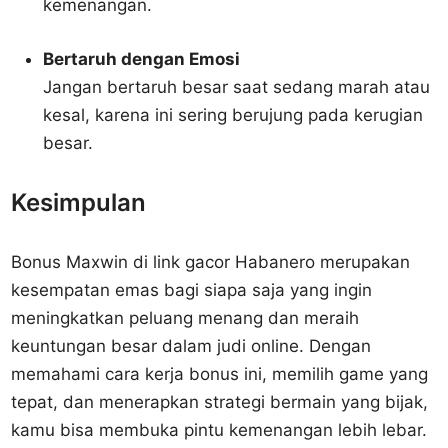
kemenangan.
Bertaruh dengan Emosi
Jangan bertaruh besar saat sedang marah atau
kesal, karena ini sering berujung pada kerugian
besar.
Kesimpulan
Bonus Maxwin di link gacor Habanero merupakan
kesempatan emas bagi siapa saja yang ingin
meningkatkan peluang menang dan meraih
keuntungan besar dalam judi online. Dengan
memahami cara kerja bonus ini, memilih game yang
tepat, dan menerapkan strategi bermain yang bijak,
kamu bisa membuka pintu kemenangan lebih lebar.