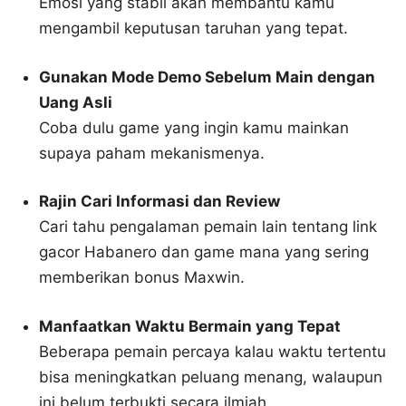
Emosi yang stabil akan membantu kamu
mengambil keputusan taruhan yang tepat.
Gunakan Mode Demo Sebelum Main dengan
Uang Asli
Coba dulu game yang ingin kamu mainkan
supaya paham mekanismenya.
Rajin Cari Informasi dan Review
Cari tahu pengalaman pemain lain tentang link
gacor Habanero dan game mana yang sering
memberikan bonus Maxwin.
Manfaatkan Waktu Bermain yang Tepat
Beberapa pemain percaya kalau waktu tertentu
bisa meningkatkan peluang menang, walaupun
ini belum terbukti secara ilmiah.