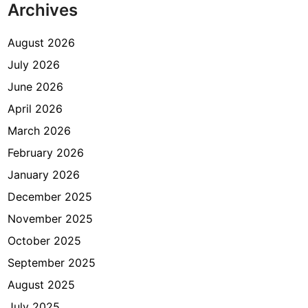
Archives
August 2026
July 2026
June 2026
April 2026
March 2026
February 2026
January 2026
December 2025
November 2025
October 2025
September 2025
August 2025
July 2025