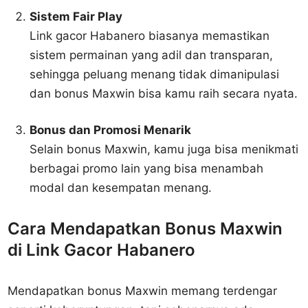
Sistem Fair Play
Link gacor Habanero biasanya memastikan
sistem permainan yang adil dan transparan,
sehingga peluang menang tidak dimanipulasi
dan bonus Maxwin bisa kamu raih secara nyata.
Bonus dan Promosi Menarik
Selain bonus Maxwin, kamu juga bisa menikmati
berbagai promo lain yang bisa menambah
modal dan kesempatan menang.
Cara Mendapatkan Bonus Maxwin
di Link Gacor Habanero
Mendapatkan bonus Maxwin memang terdengar