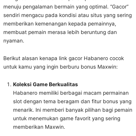
menuju pengalaman bermain yang optimal. “Gacor”
sendiri mengacu pada kondisi atau situs yang sering
memberikan kemenangan kepada pemainnya,
membuat pemain merasa lebih beruntung dan
nyaman.
Berikut alasan kenapa link gacor Habanero cocok
untuk kamu yang ingin berburu bonus Maxwin:
Koleksi Game Berkualitas
Habanero memiliki berbagai macam permainan
slot dengan tema beragam dan fitur bonus yang
menarik. Ini memberi banyak pilihan bagi pemain
untuk menemukan game favorit yang sering
memberikan Maxwin.