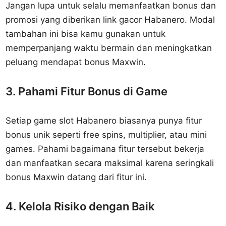
Jangan lupa untuk selalu memanfaatkan bonus dan
promosi yang diberikan link gacor Habanero. Modal
tambahan ini bisa kamu gunakan untuk
memperpanjang waktu bermain dan meningkatkan
peluang mendapat bonus Maxwin.
3. Pahami Fitur Bonus di Game
Setiap game slot Habanero biasanya punya fitur
bonus unik seperti free spins, multiplier, atau mini
games. Pahami bagaimana fitur tersebut bekerja
dan manfaatkan secara maksimal karena seringkali
bonus Maxwin datang dari fitur ini.
4. Kelola Risiko dengan Baik