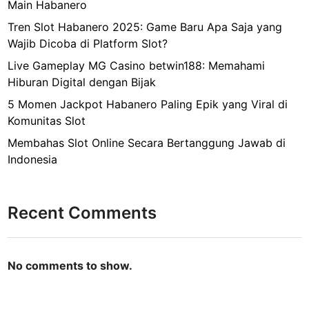
Main Habanero
Tren Slot Habanero 2025: Game Baru Apa Saja yang
Wajib Dicoba di Platform Slot?
Live Gameplay MG Casino betwin188: Memahami
Hiburan Digital dengan Bijak
5 Momen Jackpot Habanero Paling Epik yang Viral di
Komunitas Slot
Membahas Slot Online Secara Bertanggung Jawab di
Indonesia
Recent Comments
No comments to show.