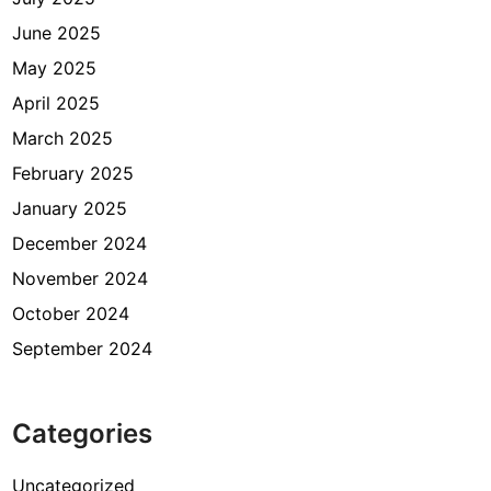
June 2025
May 2025
April 2025
March 2025
February 2025
January 2025
December 2024
November 2024
October 2024
September 2024
Categories
Uncategorized