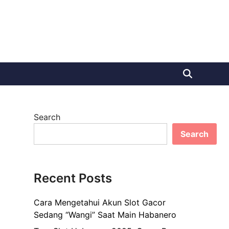
Search
Search
Recent Posts
Cara Mengetahui Akun Slot Gacor
Sedang “Wangi” Saat Main Habanero