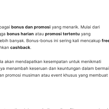
rbagai
bonus dan promosi
yang menarik. Mulai dari
ngga
bonus harian
atau
promosi tertentu
yang
bih banyak. Bonus-bonus ini sering kali mencakup
fre
ahkan
cashback
.
Anda akan mendapatkan kesempatan untuk menikmati
unya menambah keseruan dan keuntungan dalam bermai
rikan promosi musiman atau event khusus yang membuat