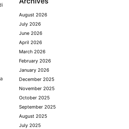
Archives
di
August 2026
July 2026
June 2026
April 2026
March 2026
February 2026
January 2026
ra
December 2025
November 2025
October 2025
September 2025
August 2025
July 2025