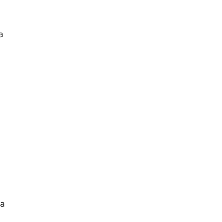
a
h
ja