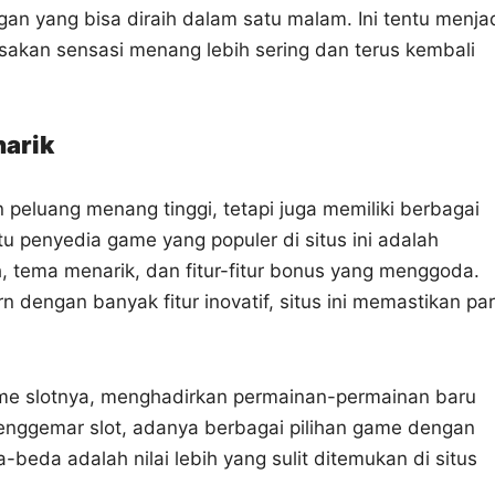
 yang bisa diraih dalam satu malam. Ini tentu menja
sakan sensasi menang lebih sering dan terus kembali
narik
peluang menang tinggi, tetapi juga memiliki berbagai
tu penyedia game yang populer di situs ini adalah
h, tema menarik, dan fitur-fitur bonus yang menggoda.
n dengan banyak fitur inovatif, situs ini memastikan pa
game slotnya, menghadirkan permainan-permainan baru
penggemar slot, adanya berbagai pilihan game dengan
da adalah nilai lebih yang sulit ditemukan di situs