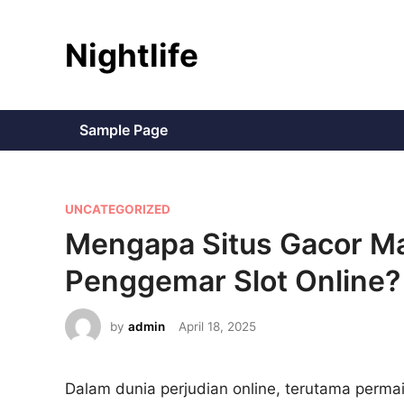
Skip
to
Nightlife
content
Sample Page
P
UNCATEGORIZED
o
Mengapa Situs Gacor Ma
s
Penggemar Slot Online?
t
e
by
admin
April 18, 2025
d
i
n
Dalam dunia perjudian online, terutama permai