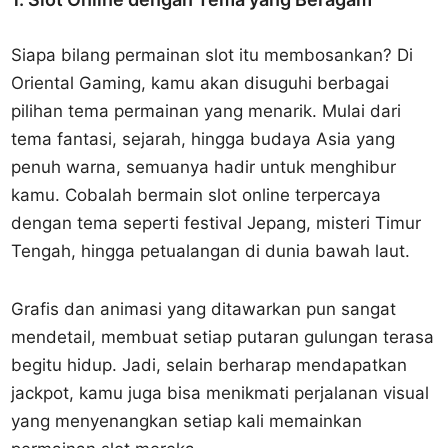
Siapa bilang permainan slot itu membosankan? Di
Oriental Gaming, kamu akan disuguhi berbagai
pilihan tema permainan yang menarik. Mulai dari
tema fantasi, sejarah, hingga budaya Asia yang
penuh warna, semuanya hadir untuk menghibur
kamu. Cobalah bermain slot online terpercaya
dengan tema seperti festival Jepang, misteri Timur
Tengah, hingga petualangan di dunia bawah laut.
Grafis dan animasi yang ditawarkan pun sangat
mendetail, membuat setiap putaran gulungan terasa
begitu hidup. Jadi, selain berharap mendapatkan
jackpot, kamu juga bisa menikmati perjalanan visual
yang menyenangkan setiap kali memainkan