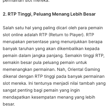
permainan slot mereka.
2. RTP Tinggi, Peluang Menang Lebih Besar
Salah satu hal yang paling dicari oleh para pemain
slot online adalah RTP (Return to Player). RTP
merupakan persentase yang menunjukkan berapa
banyak taruhan yang akan dikembalikan kepada
pemain dalam jangka panjang. Semakin tinggi RTP,
semakin besar pula peluang pemain untuk
memenangkan permainan. Nah, Oriental Gaming
dikenal dengan RTP tinggi pada banyak permainan
slot mereka. Ini tentunya menjadi nilai tambah yang
sangat penting bagi pemain yang ingin
mendapatkan kesempatan menang yang lebih
besar.