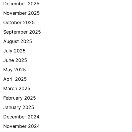
December 2025
November 2025
October 2025
September 2025
August 2025
July 2025
June 2025
May 2025
April 2025
March 2025
February 2025
January 2025
December 2024
November 2024