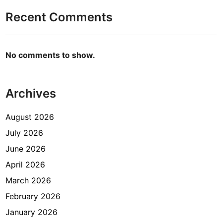
Recent Comments
No comments to show.
Archives
August 2026
July 2026
June 2026
April 2026
March 2026
February 2026
January 2026