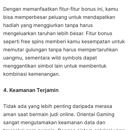
Dengan memanfaatkan fitur-fitur bonus ini, kamu
bisa memperbesar peluang untuk mendapatkan
hadiah yang menggiurkan tanpa harus
mengeluarkan taruhan lebih besar. Fitur bonus
seperti free spins memberi kamu kesempatan untuk
memutar gulungan tanpa harus mempertaruhkan
uangmu, sementara wild symbols dapat
menggantikan simbol lain untuk membentuk
kombinasi kemenangan.
4. Keamanan Terjamin
Tidak ada yang lebih penting daripada merasa
aman saat bermain judi online. Oriental Gaming
sangat mengutamakan keamanan data dan