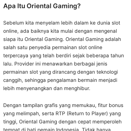
Apa Itu Oriental Gaming?
Sebelum kita menyelam lebih dalam ke dunia slot
online, ada baiknya kita mulai dengan mengenal
siapa itu Oriental Gaming. Oriental Gaming adalah
salah satu penyedia permainan slot online
terpercaya yang telah berdiri sejak beberapa tahun
lalu. Provider ini menawarkan berbagai jenis
permainan slot yang dirancang dengan teknologi
canggih, sehingga pengalaman bermain menjadi
lebih menyenangkan dan menghibur.
Dengan tampilan grafis yang memukau, fitur bonus
yang melimpah, serta RTP (Return to Player) yang
tinggi, Oriental Gaming dengan cepat memperoleh
tempat di hati pemain Indonesia. Tidak hanya