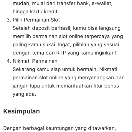
mudah, mulai dari transfer bank, e-wallet,
hingga kartu kredit.
Pilih Permainan Slot
Setelah deposit berhasil, kamu bisa langsung
memilih permainan slot online terpercaya yang
paling kamu sukai. Ingat, pilihlah yang sesuai
dengan tema dan RTP yang kamu inginkan!
Nikmati Permainan
Sekarang kamu siap untuk bermain! Nikmati
permainan slot online yang menyenangkan dan
jangan lupa untuk memanfaatkan fitur bonus
yang ada.
Kesimpulan
Dengan berbagai keuntungan yang ditawarkan,