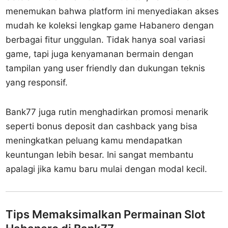
menemukan bahwa platform ini menyediakan akses
mudah ke koleksi lengkap game Habanero dengan
berbagai fitur unggulan. Tidak hanya soal variasi
game, tapi juga kenyamanan bermain dengan
tampilan yang user friendly dan dukungan teknis
yang responsif.
Bank77 juga rutin menghadirkan promosi menarik
seperti bonus deposit dan cashback yang bisa
meningkatkan peluang kamu mendapatkan
keuntungan lebih besar. Ini sangat membantu
apalagi jika kamu baru mulai dengan modal kecil.
Tips Memaksimalkan Permainan Slot