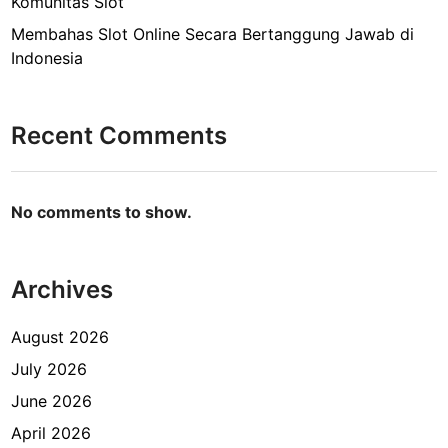
Komunitas Slot
Membahas Slot Online Secara Bertanggung Jawab di
Indonesia
Recent Comments
No comments to show.
Archives
August 2026
July 2026
June 2026
April 2026