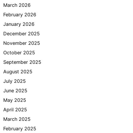
March 2026
February 2026
January 2026
December 2025
November 2025
October 2025
September 2025
August 2025
July 2025
June 2025
May 2025
April 2025
March 2025
February 2025