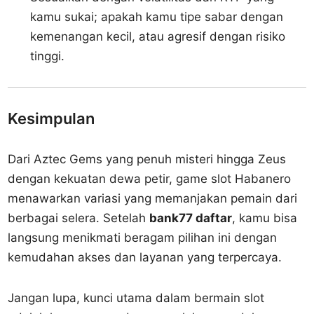
kamu sukai; apakah kamu tipe sabar dengan
kemenangan kecil, atau agresif dengan risiko
tinggi.
Kesimpulan
Dari Aztec Gems yang penuh misteri hingga Zeus
dengan kekuatan dewa petir, game slot Habanero
menawarkan variasi yang memanjakan pemain dari
berbagai selera. Setelah
bank77 daftar
, kamu bisa
langsung menikmati beragam pilihan ini dengan
kemudahan akses dan layanan yang terpercaya.
Jangan lupa, kunci utama dalam bermain slot