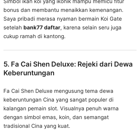
Simbol ikan koi yang ikonik mampu memicu fitur
bonus dan membantu menaikkan kemenangan.
Saya pribadi merasa nyaman bermain Koi Gate
setelah
bank77 daftar
, karena selain seru juga
cukup ramah di kantong.
5. Fa Cai Shen Deluxe: Rejeki dari Dewa
Keberuntungan
Fa Cai Shen Deluxe mengusung tema dewa
keberuntungan Cina yang sangat populer di
kalangan pemain slot. Visualnya penuh warna
dengan simbol emas, koin, dan semangat
tradisional Cina yang kuat.