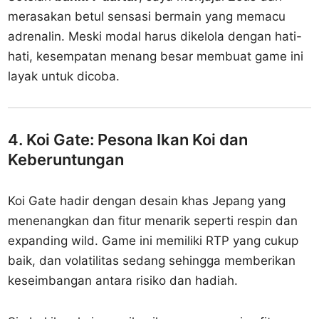
merasakan betul sensasi bermain yang memacu
adrenalin. Meski modal harus dikelola dengan hati-
hati, kesempatan menang besar membuat game ini
layak untuk dicoba.
4. Koi Gate: Pesona Ikan Koi dan
Keberuntungan
Koi Gate hadir dengan desain khas Jepang yang
menenangkan dan fitur menarik seperti respin dan
expanding wild. Game ini memiliki RTP yang cukup
baik, dan volatilitas sedang sehingga memberikan
keseimbangan antara risiko dan hadiah.